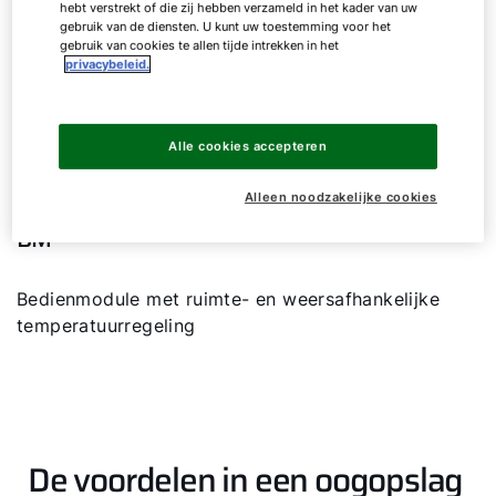
hebt verstrekt of die zij hebben verzameld in het kader van uw
gebruik van de diensten. U kunt uw toestemming voor het
gebruik van cookies te allen tijde intrekken in het
privacybeleid.
Bedienmodule
Alle cookies accepteren
Alleen noodzakelijke cookies
BM
Hallo!
Bedienmodule met ruimte- en weersafhankelijke
temperatuurregeling
Hoe kunnen wij u helpen?
Contact met het team
De voordelen in een oogopslag
Contactformulier