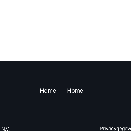
Home
Home
Privacygegev
 N.V.