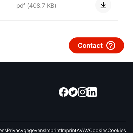
Adresgegevens
pdf (408.7 KB)
Ook interessant?
Downloads
Contact
Service App
ens
Privacygegevens
Imprint
Imprint
AV
AV
Cookies
Cookies