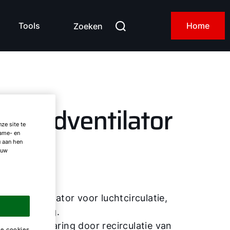
Tools
Home
Zoeken
lafondventilator
ze site te
lame- en
u aan hen
 uw
-15
Plafondventilator voor luchtcirculatie,
energiezuinig.
Energiebesparing door recirculatie van
ke cookies