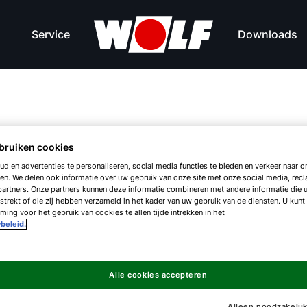
Service
Downloads
P
bruiken cookies
d en advertenties te personaliseren, social media functies te bieden en verkeer naar on
en. We delen ook informatie over uw gebruik van onze site met onze social media, rec
artners. Onze partners kunnen deze informatie combineren met andere informatie die 
strekt of die zij hebben verzameld in het kader van uw gebruik van de diensten. U kunt
LD
ing voor het gebruik van cookies te allen tijde intrekken in het
beleid.
Alle cookies accepteren
Alleen noodzakelij