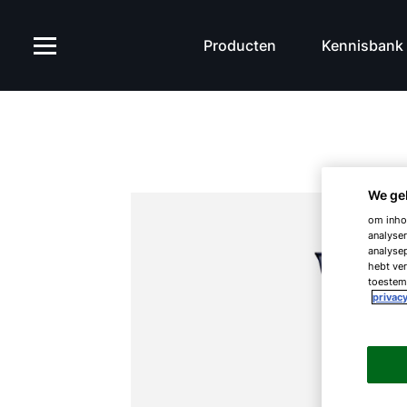
Producten
Kennisbank
We ge
om inhou
analyser
analysep
hebt ver
toestemm
privacy