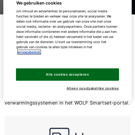
We gebruiken cookies
om inhoud en advertenties te personaliseren, social media
functies te bieden en verkeer naar onze site te analyseren. We
delen ook informatie over uw gebruik van onze site met onze
01.
Tools
social media, reclame- en analysepartners. Onze partners kunnen
deze informatie combineren met andere informatie die u aan hen
hebt verstrekt of die zij hebben verzameld in het kader van uw
gebruik van de diensten. U kunt uw toestemming voor het
Met onze digitale dienstverlening beschikt u altijd
gebruik van cookies te allen tijde intrekken in het
over professionele ondersteuning. En dat op
privacybeleid.
kantoor en op locatie bij uw klanten. Met de WOLF
Solar Configurator maakt u bijvoorbeeld in een paar
stappen het juiste advies voor eengezinswoningen
Alle cookies accepteren
en appartementencomplexen. Of u heeft snel en
eenvoudig het juiste ErP systeemlabel bij de hand.
Alleen noodzakelijke cookies
Bovendien: Controleer of beheer uw WOLF-
verwarmingssystemen in het WOLF Smartset-portal.