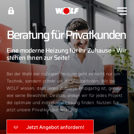
Beratung für Privatkunden
Eine moderne Heizung für Ihr Zuhause – Wir
stehen Ihnen zur Seite!
Bei der Wahl der richtigen Heizung geht es nicht nur um
Technik, sondern primär um Ihr Wohlbefinden. Wir bei
WOLF wissen, dass jedes Zuhause einzigartig ist, genau
wie seine Bewohner. Deshalb wollen wir für jedes Projekt
die optimale und individuelle Lösung finden. Nutzen Sie
jetzt unsere Privatkundenberatung!
Jetzt Angebot anfordern!