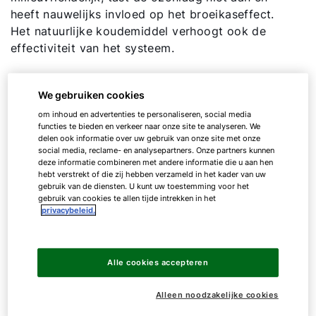
heeft nauwelijks invloed op het broeikaseffect.
Het natuurlijke koudemiddel verhoogt ook de
effectiviteit van het systeem.
Wat is het rendement van
We gebruiken cookies
een warmtepomp?
om inhoud en advertenties te personaliseren, social media
functies te bieden en verkeer naar onze site te analyseren. We
delen ook informatie over uw gebruik van onze site met onze
social media, reclame- en analysepartners. Onze partners kunnen
Het rendement van een warmtepomp geeft aan
deze informatie combineren met andere informatie die u aan hen
hebt verstrekt of die zij hebben verzameld in het kader van uw
hoe efficiënt een warmtepomp werkt. Dit hangt
gebruik van de diensten. U kunt uw toestemming voor het
af van hoeveel eenheden warmte het produceert
gebruik van cookies te allen tijde intrekken in het
uit één eenheid elektriciteit.
privacybeleid.
Uitgedrukt in formules:
Rendement = verwarmingswarmte/stroom
Alle cookies accepteren
Rendement = Nuttig vermogen/geleverd
vermogen
Alleen noodzakelijke cookies