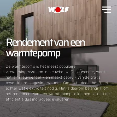
Rendement van een
warmtepomp
De warmtepomp is het meest populaire
verwarmingssysteem in nieuwbouw. Geen wonder, want
het is milieuvriendelijk en maakt gebruik van de gratis
beschikbare omgevingswarmte. Om dit te doen, heeft het
echter wat elektriciteit nodig. Het is daarom belangrijk om
het rendement van een warmtepomp te kennen. U kunt de
efficiëntie dus individueel evalueren.