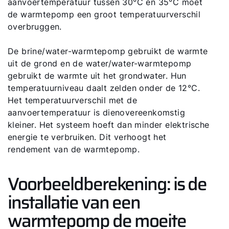
aanvoertemperatuur tussen 30°C en 35°C moet
de warmtepomp een groot temperatuurverschil
overbruggen.
De brine/water-warmtepomp gebruikt de warmte
uit de grond en de water/water-warmtepomp
gebruikt de warmte uit het grondwater. Hun
temperatuurniveau daalt zelden onder de 12°C.
Het temperatuurverschil met de
aanvoertemperatuur is dienovereenkomstig
kleiner. Het systeem hoeft dan minder elektrische
energie te verbruiken. Dit verhoogt het
Hallo!
rendement van de warmtepomp.
Hoe kunnen wij u helpen?
Voorbeeldberekening: is de
installatie van een
Ik ben professional
warmtepomp de moeite