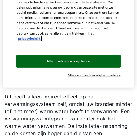
Milieuvriendelijke functionaliteit
functies te bieden en verkeer naar onze site te analyseren. We
delen ook informatie over uw gebruik van onze site met onze
social media, reclame- en analysepartners. Onze partners kunnen
deze informatie combineren met andere informatie die u aan hen
Alle warmtepompen werken op een vergelijkbare
hebt verstrekt of die zij hebben verzameld in het kader van uw
manier. Dit geldt ook voor pure warmwater-
gebruik van de diensten. U kunt uw toestemming voor het
gebruik van cookies te allen tijde intrekken in het
warmtepompen. De warmtepomp haalt de daar
privacybeleid.
aanwezige warmte-energie uit de omgeving (lucht,
water of aarde) en geeft deze via warmtewisselaars
af aan de eigen waterkringloop. Een koelmiddel
Alle cookies accepteren
dient als dragermedium dat in het systeem
circuleert. De warmwater-warmtepomp verwarmt
Alleen noodzakelijke cookies
op deze manier ook het kraanwater.
Dit heeft alleen indirect effect op het
verwarmingssysteem zelf, omdat uw brander minder
(of niet meer) warm water hoeft te verwarmen. Een
verwarmingswarmtepomp kan echter ook het
warme water verwarmen. De installatie-inspanning
en de kosten zijn hoger dan die van een