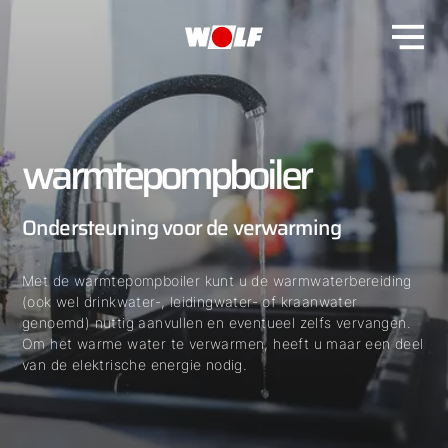
warmtepompboiler
Ondersteuning voor de verwarming
Met de warmtepompboiler kunt u de warmwaterbereiding
(ook wel drinkwater-, leidingwater- of kraanwater
genoemd) nuttig aanvullen en eventueel zelfs vervangen.
Om het warme water te verwarmen, heeft u maar een deel
van de elektrische energie nodig.