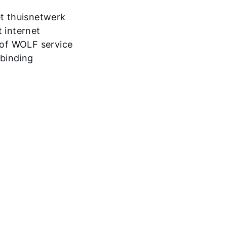
et thuisnetwerk
 internet
 of WOLF service
rbinding