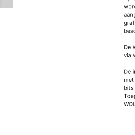
wor
aang
gra
besc
De 
via 
De 
met 
bits
Toe
WOL