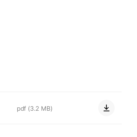
Hallo!
Hoe kunnen wij u helpen?
Contact met het team
Contactformulier
Adresgegevens
pdf (3.2 MB)
Ook interessant?