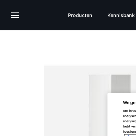
Producten
Kennisbank
We ge
om inhou
analyser
analysep
hebt ver
toestemm