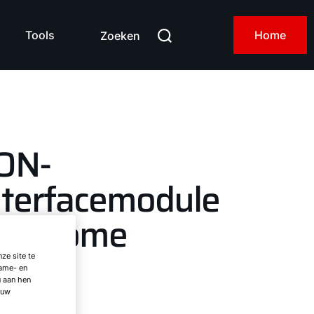
Tools
Home
Zoeken
ON-
nterfacemodule
inkHome
ze site te
lame- en
u aan hen
M7i
 uw