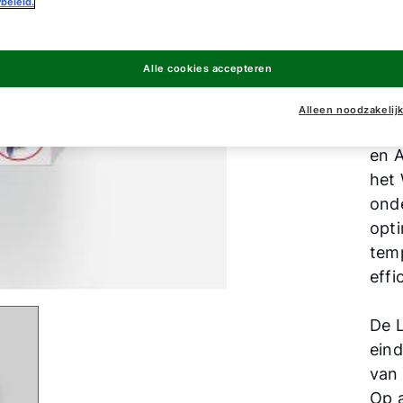
beleid.
Met
Alle cookies accepteren
WOLF
Ver
Alleen noodzakelij
bed
en A
het 
ond
opt
tem
effi
De L
eind
van 
Op 