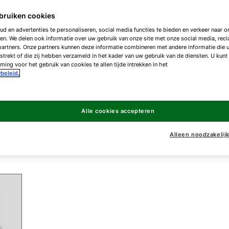
bruiken cookies
SPU-
d en advertenties te personaliseren, social media functies te bieden en verkeer naar on
en. We delen ook informatie over uw gebruik van onze site met onze social media, rec
artners. Onze partners kunnen deze informatie combineren met andere informatie die 
SPU-
strekt of die zij hebben verzameld in het kader van uw gebruik van de diensten. U kunt
ing voor het gebruik van cookies te allen tijde intrekken in het
beleid.
SPU-
SPU-
Alle cookies accepteren
Alleen noodzakelij