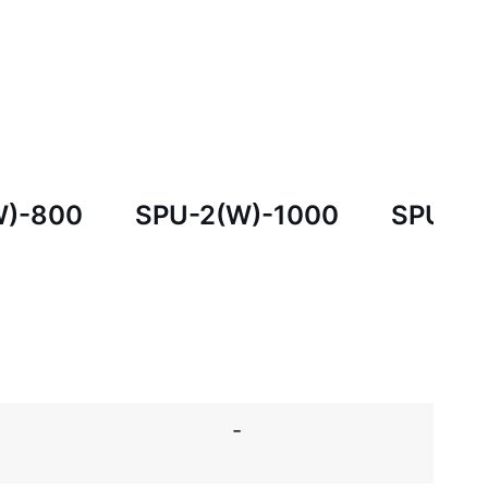
W)-800
SPU-2(W)-1000
SPU-2(
-