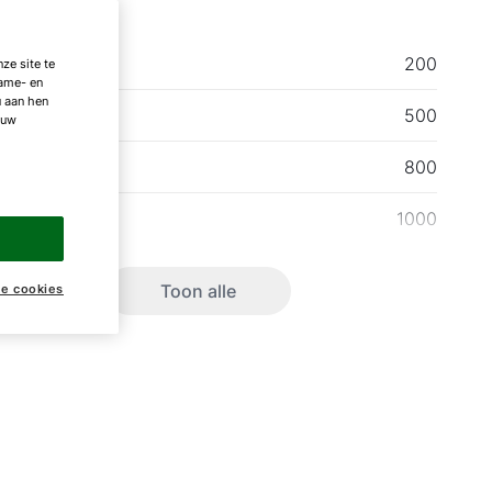
1
200
ze site te
lame- en
u aan hen
2 (W)
500
 uw
2 (W)
800
2 (W)
1000
Toon alle
ke cookies