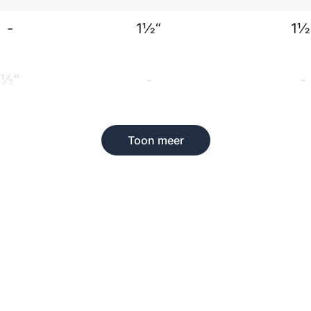
-
1½“
1½
½“
-
-
Toon meer