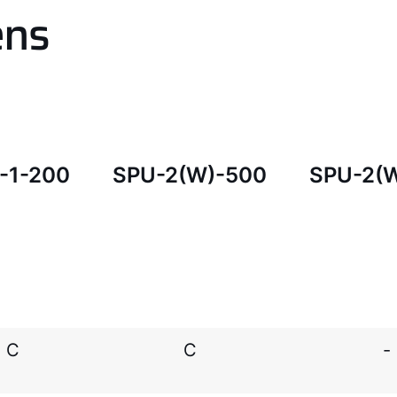
ens
-1-200
SPU-2(W)-500
SPU-2(
C
C
-