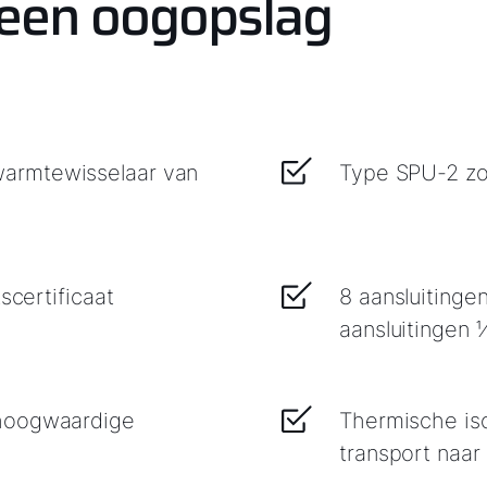
 een oogopslag
armtewisselaar van
Type SPU-2 zo
scertificaat
8 aansluitinge
aansluitingen 
 hoogwaardige
Thermische iso
transport naar