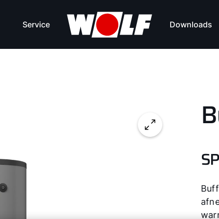
Service
Downloads
B
SP
Buf
afne
war