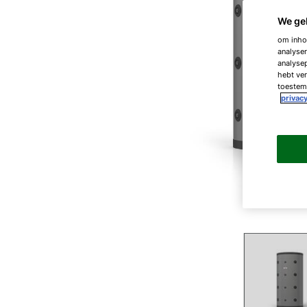
We ge
om inhou
analyser
analysep
hebt ver
toestemm
privacy