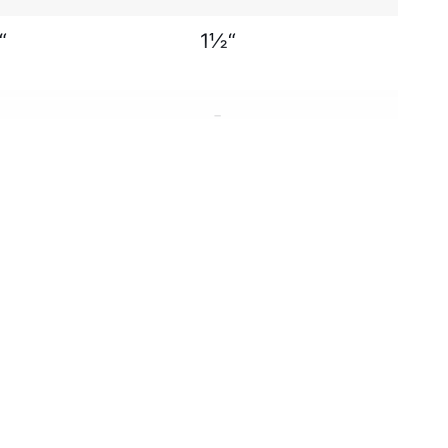
“
1½“
1
-