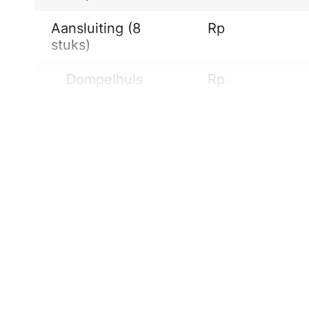
Aansluiting (8
Rp
stuks)
Dompelhuls
Rp