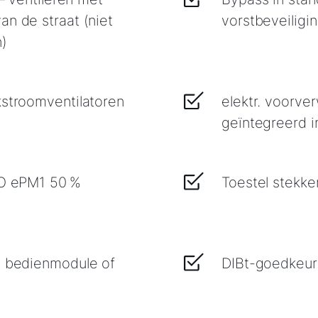
an de straat (niet
vorstbeveilig
n)
kstroomventilatoren
elektr. voorve
geïntegreerd i
SO ePM1 50 %
Toestel stekke
de bedienmodule of
DIBt-goedkeuri