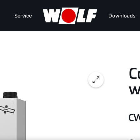
Service
Downloads
C
w
CW