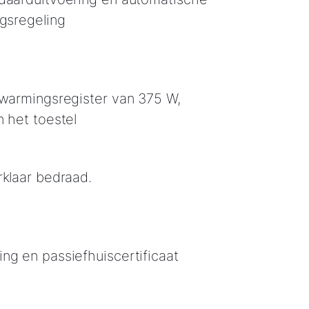
ingsregeling
rwarmingsregister van 375 W,
n het toestel
rklaar bedraad.
ng en passiefhuiscertificaat