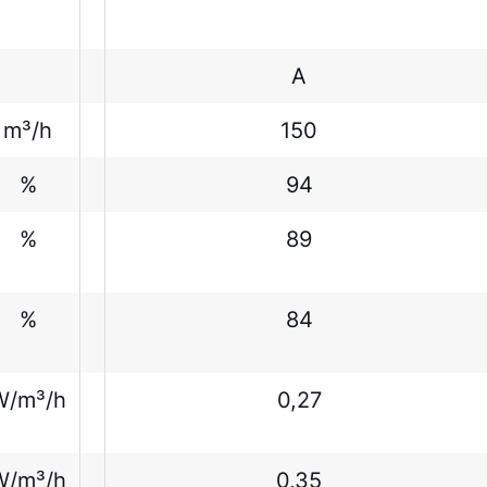
A
m³/h
150
%
94
%
89
%
84
W/m³/h
0,27
W/m³/h
0,35