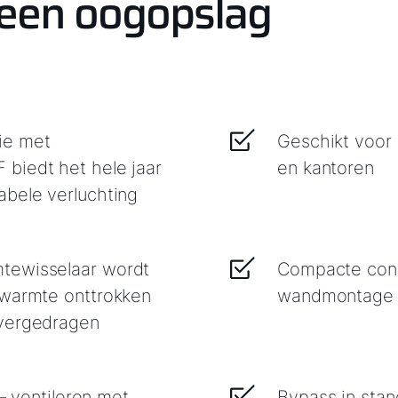
 een oogopslag
ie met
Geschikt voor
biedt het hele jaar
en kantore
rtabele verluchting
tewisselaar wordt
Compacte const
 warmte onttrokken
wandmontage
overgedragen
 – ventileren met
Bypass in stan