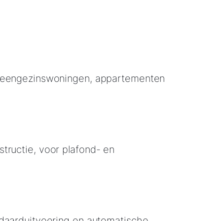
 eengezinswoningen, appartementen
n
ructie, voor plafond- en
daarduitvoering en automatische