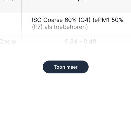
ISO Coarse 60% (G4) (ePM1 50%
(F7) als toebehoren)
Cos φ
0,34 - 0,49
Toon meer