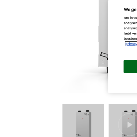
We ge
om inhou
analyser
analysep
hebt ver
toestemm
privacy