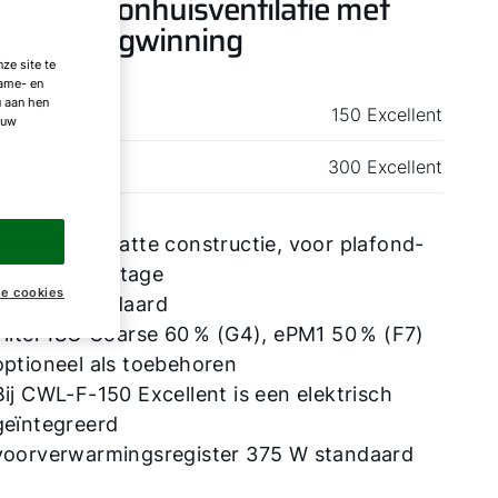
mfort-woonhuisventilatie met
rmteterugwinning
ze site te
lame- en
u aan hen
-F
150 Excellent
 uw
-F
300 Excellent
compacte, platte constructie, voor plafond-
en wandmontage
ke cookies
Bypass standaard
Filter ISO Coarse 60 % (G4), ePM1 50 % (F7)
optioneel als toebehoren
Bij CWL-F-150 Excellent is een elektrisch
geïntegreerd
voorverwarmingsregister 375 W standaard