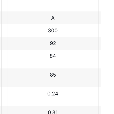
A
300
92
84
85
0,24
0,31